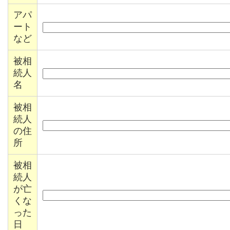
アパ
ート
など
被相
続人
名
被相
続人
の住
所
被相
続人
が亡
くな
った
日