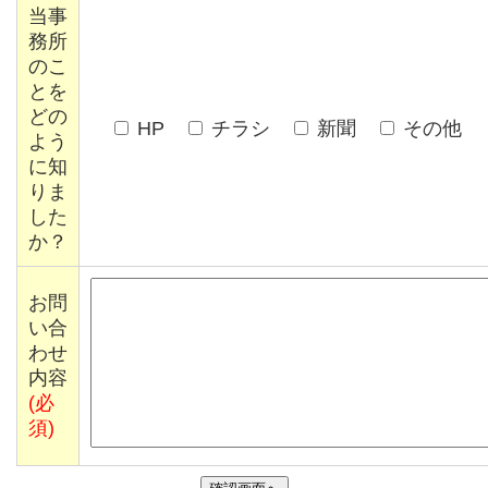
当事
務所
のこ
とを
どの
HP
チラシ
新聞
その他
よう
に知
りま
した
か？
お問
い合
わせ
内容
(必
須)