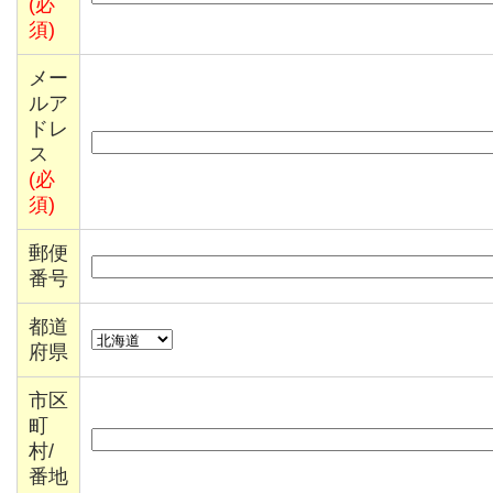
(必
須)
メー
ルア
ドレ
ス
(必
須)
郵便
番号
都道
府県
市区
町
村/
番地