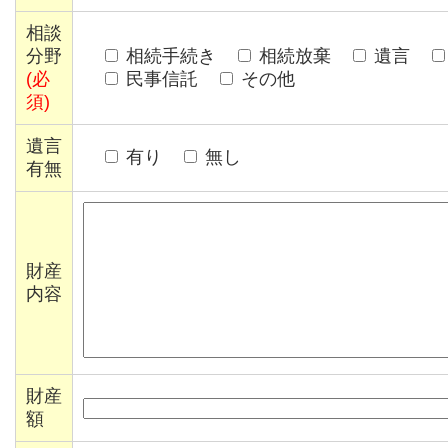
相談
分野
相続手続き
相続放棄
遺言
(必
民事信託
その他
須)
遺言
有り
無し
有無
財産
内容
財産
額