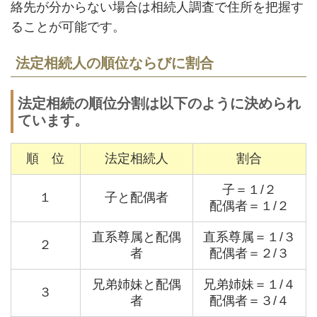
絡先が分からない場合は相続人調査で住所を把握す
ることが可能です。
法定相続人の順位ならびに割合
法定相続の順位分割は以下のように決められ
ています。
順 位
法定相続人
割合
子＝１/２
１
子と配偶者
配偶者＝１/２
直系尊属と配偶
直系尊属＝１/３
２
者
配偶者＝２/３
兄弟姉妹と配偶
兄弟姉妹＝１/４
３
者
配偶者＝３/４