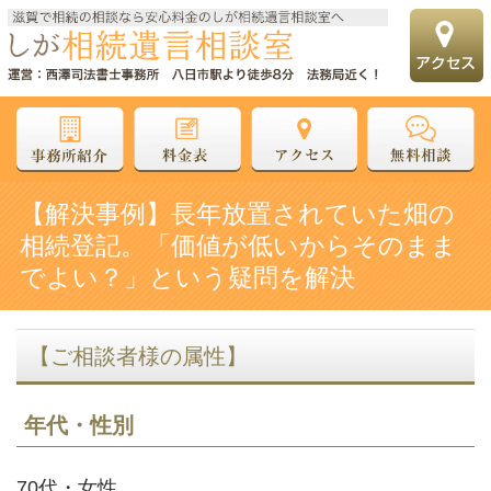
【解決事例】長年放置されていた畑の
相続登記。「価値が低いからそのまま
でよい？」という疑問を解決
【ご相談者様の属性】
年代・性別
70代・女性